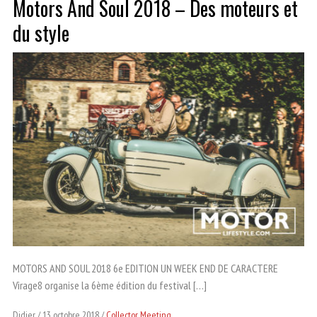
Motors And Soul 2018 – Des moteurs et
du style
MOTORS AND SOUL 2018 6e EDITION UN WEEK END DE CARACTERE
Virage8 organise la 6ème édition du festival […]
Didier
13 octobre 2018
Collector
,
Meeting