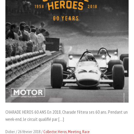
CHARADE HEROS 60 ANS En 2018, Charade fêtera ses 60 ans. Pendant un
week-end, le circuit qualifié par […]
Didier
26 février 2018
Collector
,
Heros
,
Meeting
,
Race