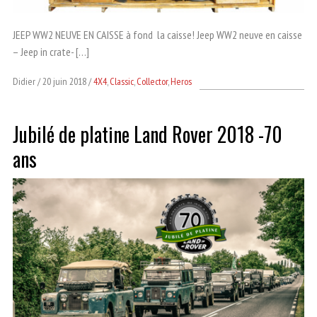
JEEP WW2 NEUVE EN CAISSE à fond la caisse! Jeep WW2 neuve en caisse
– Jeep in crate- […]
Didier
20 juin 2018
4X4
,
Classic
,
Collector
,
Heros
Jubilé de platine Land Rover 2018 -70
ans