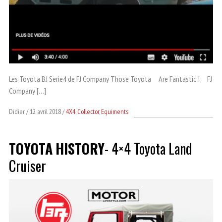
Les Toyota BJ Serie4 de FJ Company Those Toyota Are Fantastic ! FJ
Company […]
Didier
12 avril 2018
4X4
,
Collector
,
Equiments
TOYOTA
HISTORY
- 4×4 Toyota Land
Cruiser