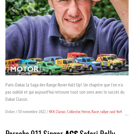
Paris-Dakar, la Saga des Range Rover Halt’Up!. Un chapitre que l’on n’a
pas oublié et qui aujourd’hui retrouve tout son sens avec le succès du
Dakar Classic.
Didier
30 novembre 2022
4X4
,
Classic
,
Collector
,
Heros
,
Race
,
rallye raid 4x4
Porsche 911 Singer
ACS
Safari Rally