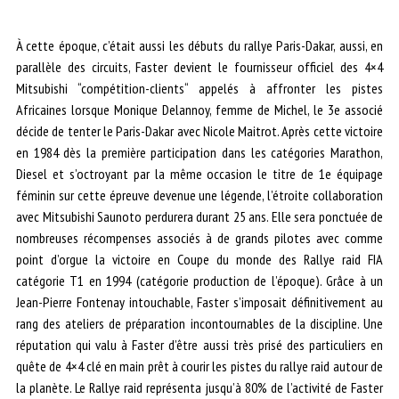
À cette époque, c’était aussi les débuts du rallye Paris-Dakar, aussi, en
parallèle des circuits, Faster devient le fournisseur officiel des 4×4
Mitsubishi “compétition-clients“ appelés à affronter les pistes
Africaines lorsque Monique Delannoy, femme de Michel, le 3e associé
décide de tenter le Paris-Dakar avec Nicole Maitrot. Après cette victoire
en 1984 dès la première participation dans les catégories Marathon,
Diesel et s’octroyant par la même occasion le titre de 1e équipage
féminin sur cette épreuve devenue une légende, l’étroite collaboration
avec Mitsubishi Saunoto perdurera durant 25 ans. Elle sera ponctuée de
nombreuses récompenses associés à de grands pilotes avec comme
point d’orgue la victoire en Coupe du monde des Rallye raid FIA
catégorie T1 en 1994 (catégorie production de l’époque). Grâce à un
Jean-Pierre Fontenay intouchable, Faster s’imposait définitivement au
rang des ateliers de préparation incontournables de la discipline. Une
réputation qui valu à Faster d’être aussi très prisé des particuliers en
quête de 4×4 clé en main prêt à courir les pistes du rallye raid autour de
la planète. Le Rallye raid représenta jusqu’à 80% de l’activité de Faster