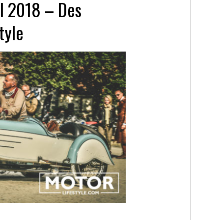
l 2018 – Des
tyle
M