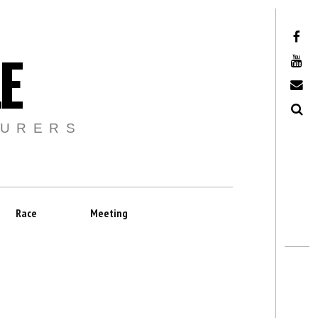
Facebook
E
Youtube
Email
Recherche
TURERS
Race
Meeting