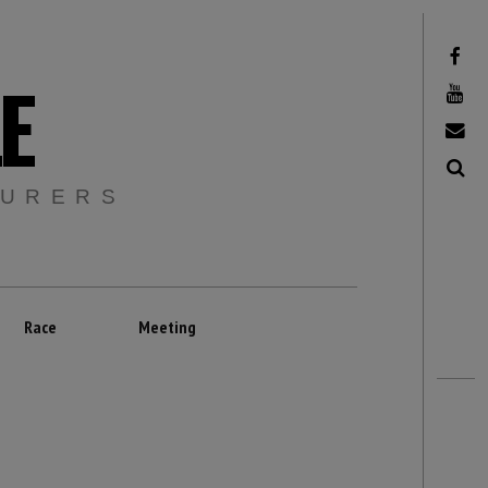
Facebook
E
Youtube
Email
Recherche
TURERS
Race
Meeting