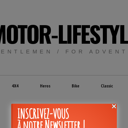
MOTOR-LIFESTYL
GENTLEMEN / FOR ADVEN
4X4
Heros
Bike
Classic
INSCRIVEZ-VOUS
Mois:
juillet 2019
à notre Newsletter !