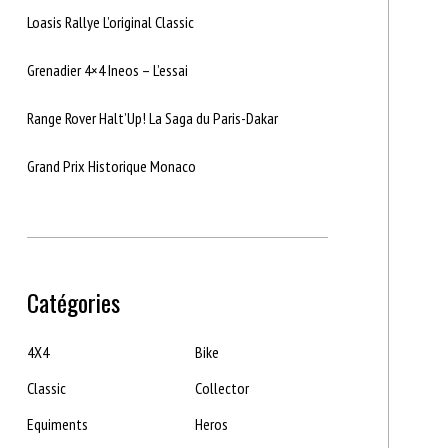
Loasis Rallye L’original Classic
Grenadier 4×4 Ineos – L’essai
Range Rover Halt’Up! La Saga du Paris-Dakar
Grand Prix Historique Monaco
Catégories
4X4
Bike
Classic
Collector
Equiments
Heros