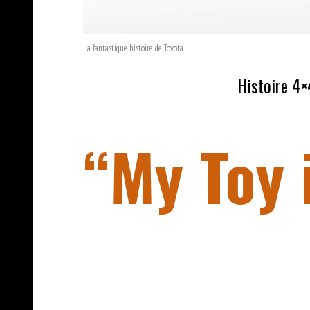
La fantastique histoire de Toyota
Histoire 4×
Histoire de Toyota
“My Toy 