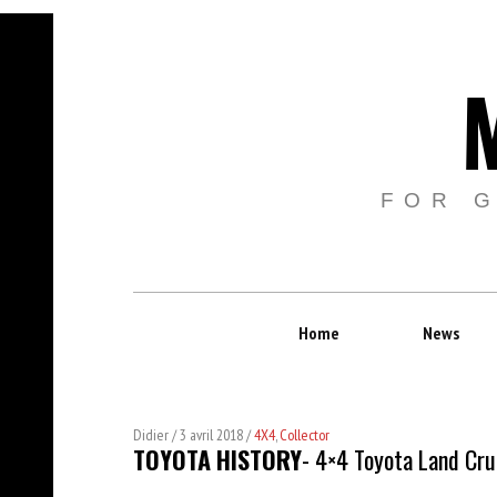
FOR 
Home
News
Didier
3 avril 2018
4X4
,
Collector
TOYOTA
HISTORY
- 4×4 Toyota Land Cru