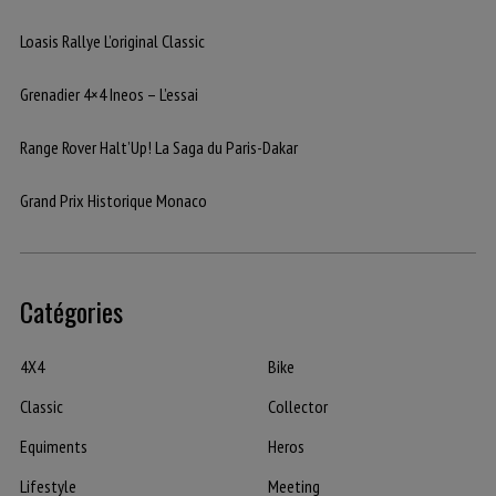
Loasis Rallye L’original Classic
Grenadier 4×4 Ineos – L’essai
Range Rover Halt’Up! La Saga du Paris-Dakar
Grand Prix Historique Monaco
Catégories
4X4
Bike
Classic
Collector
Equiments
Heros
Lifestyle
Meeting