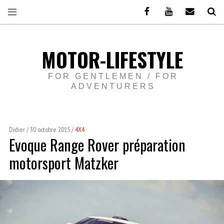
Facebook
Youtube
Email
Re
MOTOR-LIFESTYLE
FOR GENTLEMEN / FOR
ADVENTURERS
Didier
30 octobre 2015
4X4
Evoque Range Rover préparation
motorsport Matzker