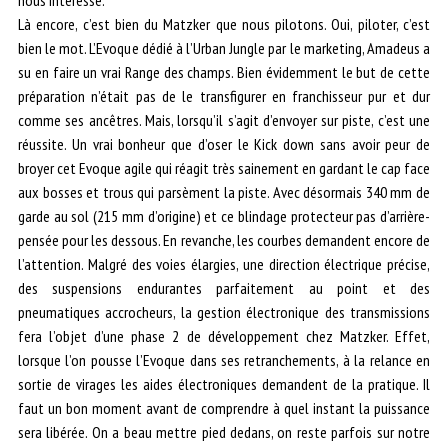
Là encore, c’est bien du Matzker que nous pilotons. Oui, piloter, c’est
bien le mot. L’Evoque dédié à l’Urban Jungle par le marketing, Amadeus a
su en faire un vrai Range des champs. Bien évidemment le but de cette
préparation n’était pas de le transfigurer en franchisseur pur et dur
comme ses ancêtres. Mais, lorsqu’il s’agit d’envoyer sur piste, c’est une
réussite. Un vrai bonheur que d’oser le Kick down sans avoir peur de
broyer cet Evoque agile qui réagit très sainement en gardant le cap face
aux bosses et trous qui parsèment la piste. Avec désormais 340 mm de
garde au sol (215 mm d’origine) et ce blindage protecteur pas d’arrière-
pensée pour les dessous. En revanche, les courbes demandent encore de
l’attention. Malgré des voies élargies, une direction électrique précise,
des suspensions endurantes parfaitement au point et des
pneumatiques accrocheurs, la gestion électronique des transmissions
fera l’objet d’une phase 2 de développement chez Matzker. Effet,
lorsque l’on pousse l’Evoque dans ses retranchements, à la relance en
sortie de virages les aides électroniques demandent de la pratique. Il
faut un bon moment avant de comprendre à quel instant la puissance
sera libérée. On a beau mettre pied dedans, on reste parfois sur notre