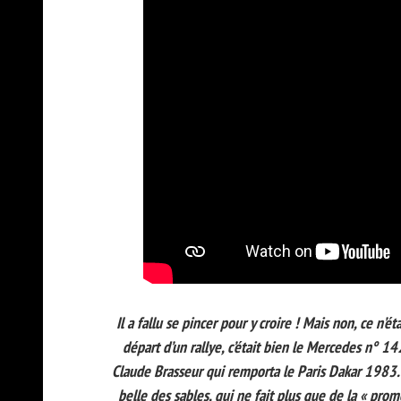
I
l a fallu se pincer pour y croire ! Mais non, ce n’
départ d’un rallye, c’était bien le Mercedes n° 14
Claude Brasseur qui remporta le Paris Dakar 1983. 
belle des sables, qui ne fait plus que de la « pro