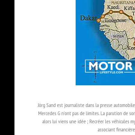
Jörg Sand est journaliste dans la presse automobile 
Mercedes G n’ont pas de limites. La parution de so
alors lui viens une idée ; Recréer les véhicules 
associant financièr