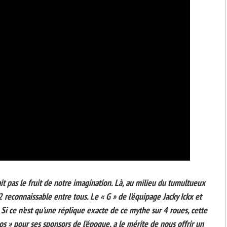
était pas le fruit de notre imagination. Là, au milieu du tumultueux
2 reconnaissable entre tous. Le « G » de l’équipage Jacky Ickx et
Si ce n’est qu’une réplique exacte de ce mythe sur 4 roues, cette
mos » pour ses sponsors de l’époque, a le mérite de nous offrir un