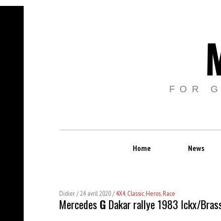
FOR 
Home
News
Didier
24 avril 2020
4X4
,
Classic
,
Heros
,
Race
Mercedes
G
Dakar rallye 1983 Ickx/Bras