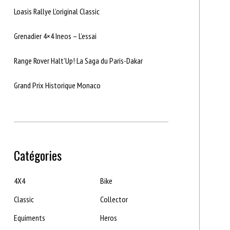
Loasis Rallye L’original Classic
Grenadier 4×4 Ineos – L’essai
Range Rover Halt’Up! La Saga du Paris-Dakar
Grand Prix Historique Monaco
Catégories
4X4
Bike
Classic
Collector
Equiments
Heros