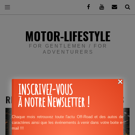
Facebook
Youtube
Email
Re
MOTOR-LIFESTYLE
FOR GENTLEMEN / FOR
ADVENTURERS
cars
INSCRIVEZ-VOUS
à notre Newsletter !
RETROMOBILE
MOTORSHOW
PARIS
Chaque mois retrouvez toute l'actu Off-Road et des autos de
caractères ainsi que les événements à venir dans votre boite e-
mail !!!